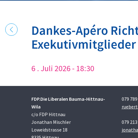
Dankes-Apéro Richt
Exekutivmitglieder
6 . Juli 2026 - 18:30
FDP.Die Liberalen Bauma-Hittnau-
079 789
Wila
rueber
c/o FDP Hittnau
Jonathan Mischler
079 213
Loweidstrasse 18
jonath
8335 Hittnau