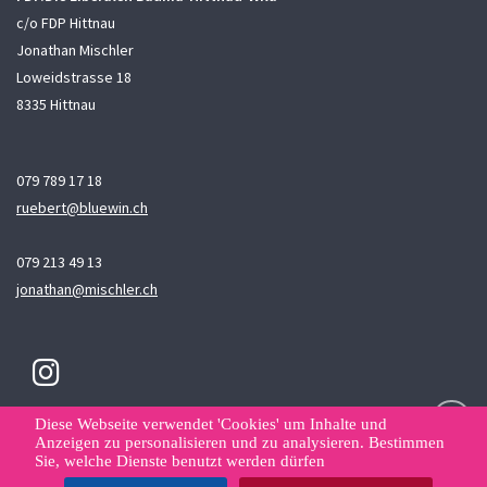
c/o FDP Hittnau
Jonathan Mischler
Loweidstrasse 18
8335 Hittnau
079 789 17 18
ruebert@bluewin.ch
079 213 49 13
jonathan@mischler.ch
Diese Webseite verwendet 'Cookies' um Inhalte und
Anzeigen zu personalisieren und zu analysieren. Bestimmen
Sie, welche Dienste benutzt werden dürfen
Kontakt
Datenschutzerklärung
Datenverwaltung